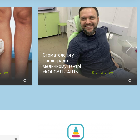
Стоматологія у
Павлограді в
медичному центрі
«КОНСУЛЬТАНТ»
вності
Є в наявності