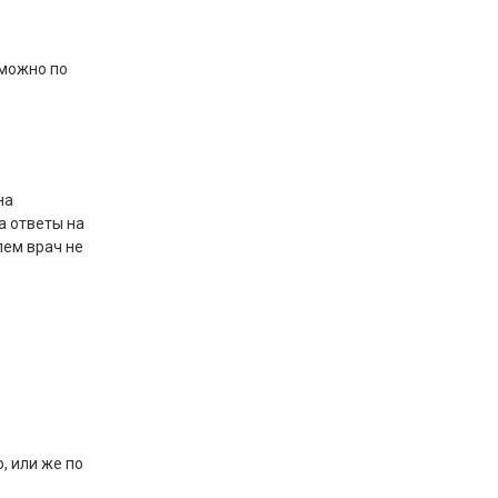
 можно по
на
а ответы на
лем врач не
, или же по