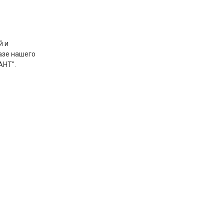
й и
азе нашего
АНТ".