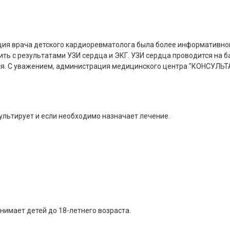
ация врача детского кардиоревматолога была более информативно
ть с результатами УЗИ сердца и ЭКГ. УЗИ сердца проводится на б
тся. С уважением, администрация медицинского центра "КОНСУЛЬТ
ультирует и если необходимо назначает лечение.
нимает детей до 18-летнего возраста.