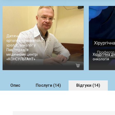
Дитячий хірург,
ортопед-травматолог,
уролог, онколог у
Павлограді в
медичному центрі
Хірургічна д
«КОНСУЛЬТАНТ»
онкологія
Опис
Послуги (14)
Відгуки (14)