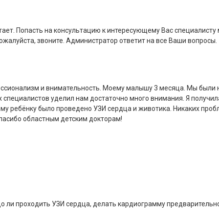
тает. Попасть на консультацию к интересующему Вас специалисту
ожалуйста, звоните. Администратор ответит на все Ваши вопросы.
ессионализм и внимательность. Моему малышу 3 месяца. Мы были 
их специалистов уделил нам достаточно много внимания. Я получил
ему ребёнку было проведено УЗИ сердца и животика. Никаких проб
спасибо областным детским докторам!
до ли проходить УЗИ сердца, делать кардиограмму предварительно