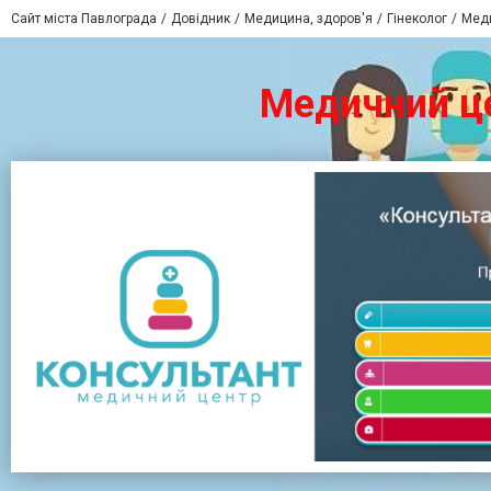
Сайт міста Павлограда
Довідник
Медицина, здоров'я
Гінеколог
Меди
Медичний це