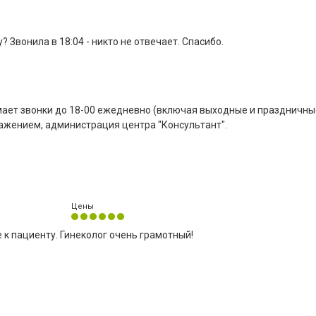
 Звонила в 18:04 - никто не отвечает. Спасибо.
ает звонки до 18-00 ежедневно (включая выходные и праздничные
важением, администрация центра "Консультант".
Цены
 к пациенту. Гинеколог очень грамотный!