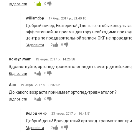
1
0
Відповісти
Williamdop
17 бер. 2017 р., 21:40:10
Добрый вечер, Екатерина! Для того, чтобы консульт
эффективной на приём к доктору необходимо приходи
центра по предварительной записи. ЭКГ не проводи
0
0
Відповісти
Консультант
13 черв. 2017 р., 14:26:38
Здравствуйте, ортопед-травматолог ведёт осмотр детей, конс
0
0
Відповісти
Аня
19 черв. 2017 р., 01:07:02
До какого возраста принимает ортопед-травматолог ?
0
0
Відповісти
Володимир
23 черв. 2017 р., 16:41:51
Добрый день! Врач детский ортопед-травматолог при
0
0
Відповісти