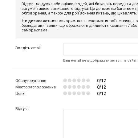
Відгук - це думка або оцінка людей, які бажають передати 
аргументацією залишеного відгука. Це допоможе багатьом пр
обговорення, а також для роз'яснення питань, що цікавлять.
Не дозволяється:
використання ненормативної лексики, по
безпідставні заяви, що ображають діяльність компанії і / або
самореклама.
Введіть email:
Ваш e-mail не відображатиметься на сайті
Обслуговування
0/12
Месторасположение
0/12
Цены
0/12
Відгук: