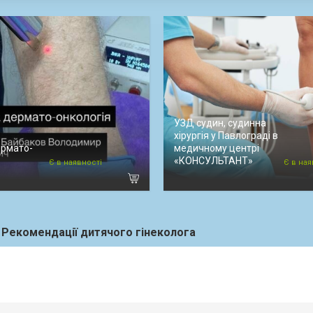
УЗД судин, судинна
хірургія у Павлограді в
ермато-
медичному центрі
«КОНСУЛЬТАНТ»
Є в наявності
Є в ная
Рекомендації дитячого гінеколога