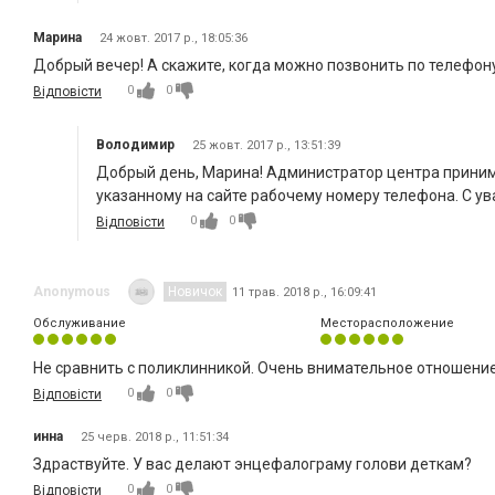
Марина
24 жовт. 2017 р., 18:05:36
Добрый вечер! А скажите, когда можно позвонить по телефону?
0
0
Відповісти
Володимир
25 жовт. 2017 р., 13:51:39
Добрый день, Марина! Администратор центра приним
указанному на сайте рабочему номеру телефона. С у
0
0
Відповісти
Anonymous
Новичок
11 трав. 2018 р., 16:09:41
Обслуживание
Месторасположение
Не сравнить с поликлинникой. Очень внимательное отношение
0
0
Відповісти
инна
25 черв. 2018 р., 11:51:34
Здраствуйте. У вас делают энцефалограму голови деткам?
0
0
Відповісти