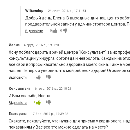
Williamdop
24 лист. 2016 р., 17:11:51
Добрый день, Елена! В выходные дни наш центр рабо
предварительной записи у администратора центра. П
0
0
Відповісти
Илона
6 груд. 2016 р., 19:38:09
Хочу поблагодарить врачей центра "Консультант" за их проф
консультации у хирурга, ортопеда и невролога. Каждый из эт
все свои вопросы касательно здоровья моего сына. Также мо
нашел. Теперь я уверена, что мой ребёнок здоров! Огромное 
0
0
Відповісти
Консультант
6 груд. 2016 р., 20:18:21
И Вам спасибо, Илона
1
0
Відповісти
Екатерина
17 бер. 2017 р., 17:39:22
Скажите, пожалуйста, что нужно для приема у кардиолога: на
показаниям у Вас все это можно сделать на месте?